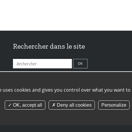
Rechercher dans le site
Mentions légales
Gestion des cookies
Crédits
Actualités
te uses cookies and gives you control over what you want to 
home
plan-de-site
OK, accept all
Deny all cookies
Personalize