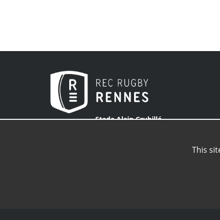
Stade Alain Crubillé
59 rue du Patis Tatelin
35000 Rennes
This si
02 99 63 15 15
Stade du Commandant Bougouin
10 rue Alphonse Guérin
35000 Rennes
Venir aux stades