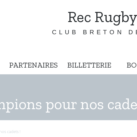
Rec Rugby
CLUB BRETON D
PARTENAIRES
BILLETTERIE
BO
mpions pour nos cade
nos cadets !