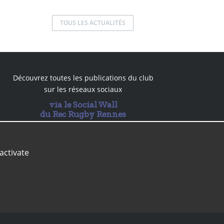
TOUS LES ACTUALITÉS
Découvrez toutes les publications du club
sur les réseaux sociaux
via le Social Wall
du Rec Rugby Rennes
Revue de presse
Contact
Médias
login
activate
Agence digitale, partenaire web
du Rennes Rugby Club
depuis 2005