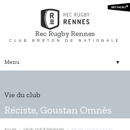
Rec Rugby Rennes
CLUB BRETON DE NATIONALE
Menu
▼
▼
Vie du club
▼
Réciste, Goustan Omnès
▼
>
>
Accueil
Vie du club & bénévoles
Réciste, Goustan Omnès