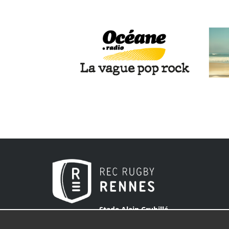
Stade Alain Crubillé
59 rue du Patis Tatelin