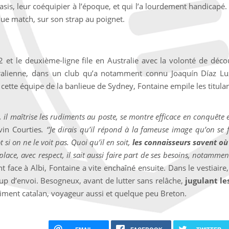
asis, leur coéquipier à l’époque, et qui l’a lourdement handicapé.
aque match, sur son strap au poignet.
t le deuxième-ligne file en Australie avec la volonté de déco
ralienne, dans un club qu’a notamment connu Joaquín Díaz Lu
ec cette équipe de la banlieue de Sydney, Fontaine empile les titula
 il maîtrise les rudiments au poste, se montre efficace en conquête e
vin Courties
. ‘’Je dirais qu’il répond à la fameuse image qu’on se 
si on ne le voit pas. Quoi qu’il en soit,
les connaisseurs savent où i
a place, avec respect, il sait aussi faire part de ses besoins, notamm
t face à Albi, Fontaine a vite enchaîné ensuite. Dans le vestiaire,
up d’envoi. Besogneux, avant de lutter sans relâche,
jugulant le
Vraiment catalan, voyageur aussi et quelque peu Breton.