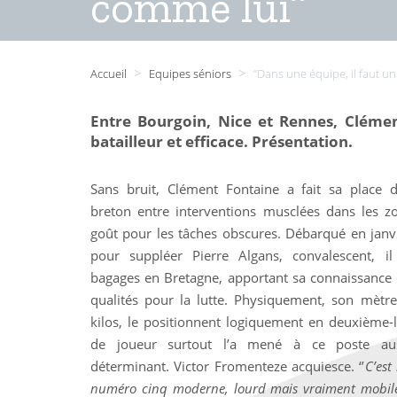
comme lui’’
>
>
Accueil
Equipes séniors
‘’Dans une équipe, il faut 
Entre Bourgoin, Nice et Rennes, Clémen
batailleur et efficace. Présentation.
Sans bruit, Clément Fontaine a fait sa place da
breton entre interventions musclées dans les z
goût pour les tâches obscures. Débarqué en jan
pour suppléer Pierre Algans, convalescent, i
bagages en Bretagne, apportant sa connaissance 
qualités pour la lutte. Physiquement, son mètr
kilos, le positionnent logiquement en deuxième-l
de joueur surtout l’a mené à ce poste aus
déterminant. Victor Fromenteze acquiesce. ‘’
C’est
numéro cinq moderne, lourd mais vraiment mobil