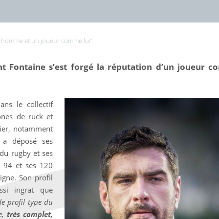
un homme et un joueur comme lui’’
t Fontaine s’est forgé la réputation d’un joueur co
ns le collectif
ones de ruck et
vier, notamment
l a déposé ses
du rugby et ses
e 94 et ses 120
igne. Son profil
si ingrat que
 le profil type du
e,
très complet,