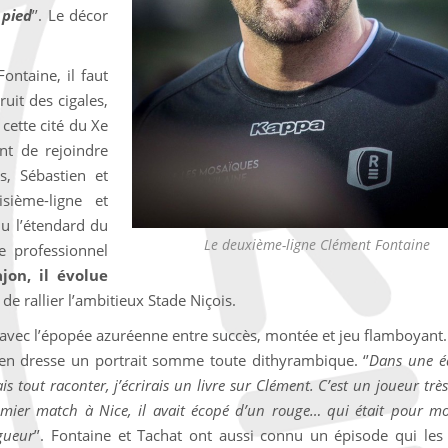
 pied
’’. Le décor
ntaine, il faut
ruit des cigales,
cette cité du Xe
nt de rejoindre
s, Sébastien et
isième-ligne et
u l’étendard du
Le deuxième-ligne Clément Fontaine
e professionnel
jon, il évolue
de rallier l’ambitieux Stade Niçois.
 avec l’épopée azuréenne entre succès, montée et jeu flamboyant.
 en dresse un portrait somme toute dithyrambique. ‘’
Dans une éq
tout raconter, j’écrirais un livre sur Clément. C’est un joueur trè
mier match à Nice, il avait écopé d’un rouge… qui était pour moi 
agueur
’’. Fontaine et Tachat ont aussi connu un épisode qui les 