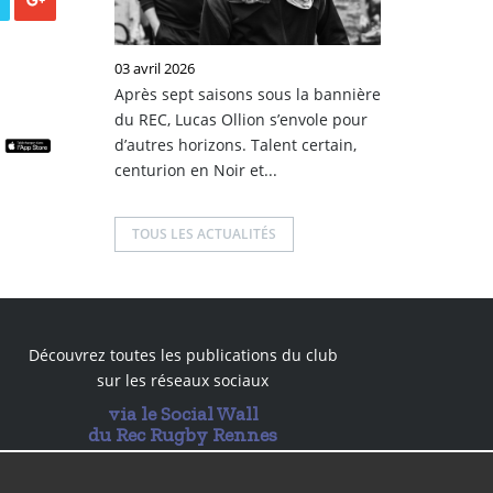
03 avril 2026
Après sept saisons sous la bannière
du REC, Lucas Ollion s’envole pour
d’autres horizons. Talent certain,
centurion en Noir et...
TOUS LES ACTUALITÉS
Découvrez toutes les publications du club
sur les réseaux sociaux
via le Social Wall
du Rec Rugby Rennes