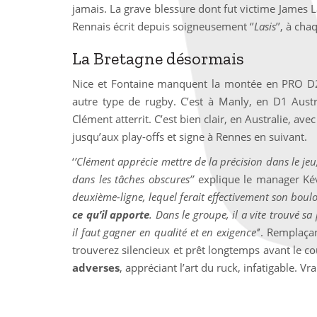
jamais. La grave blessure dont fut victime James L
Rennais écrit depuis soigneusement ‘’
Lasis
’’, à ch
La Bretagne désormais
Nice et Fontaine manquent la montée en PRO D2 e
autre type de rugby. C’est à Manly, en D1 Aust
Clément atterrit. C’est bien clair, en Australie, av
jusqu’aux play-offs et signe à Rennes en suivant.
‘
’Clément apprécie mettre de la précision dans le jeu,
dans les tâches obscures’’
explique le manager Ké
deuxième-ligne, lequel ferait effectivement son boulot 
ce qu’il apporte
. Dans le groupe, il a vite trouvé s
il faut gagner en qualité et en exigence’
’. Remplaçan
trouverez silencieux et prêt longtemps avant le co
adverses
, appréciant l’art du ruck, infatigable. 