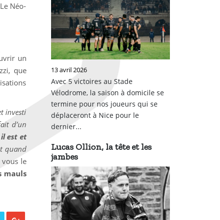
 Le Néo-
uvrir un
zzi, que
13 avril 2026
Avec 5 victoires au Stade
risations
Vélodrome, la saison à domicile se
termine pour nos joueurs qui se
t investi
déplaceront à Nice pour le
fait d’un
dernier...
l est et
Lucas Ollion, la tête et les
ent quand
jambes
 vous le
s mauls