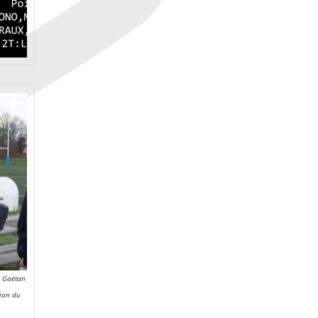
de Gaëtan
sion du