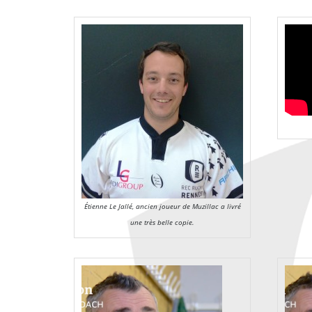
Étienne Le Jallé, ancien joueur de Muzillac a livré
une très belle copie.