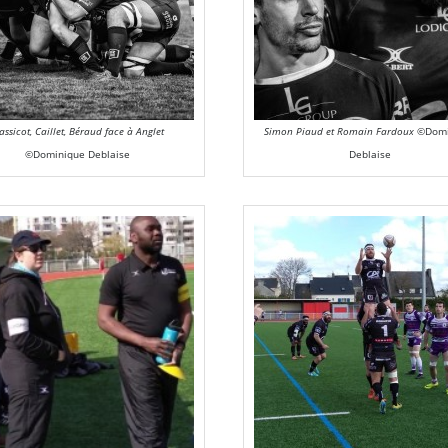
assicot, Caillet, Béraud face à Anglet
Simon Piaud et Romain Fardoux
©Domi
©Dominique Deblaise
Deblaise