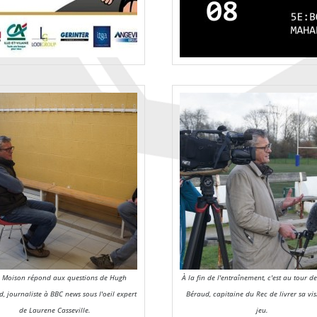
 Moison répond aux questions de Hugh
À la fin de l'entraînement, c'est au tour 
d, journaliste à BBC news sous l'oeil expert
Béraud, capitaine du Rec de livrer sa vi
de Laurene Casseville.
jeu.