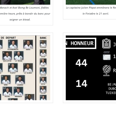
 Manach et Axel Bomg Be Loumoni, fidèles
Le capitaine Julien Plepst emmènera le Re
emière heure, prêts à bondir du banc pour
le Finistère le 21 avril.
soigner un blessé.