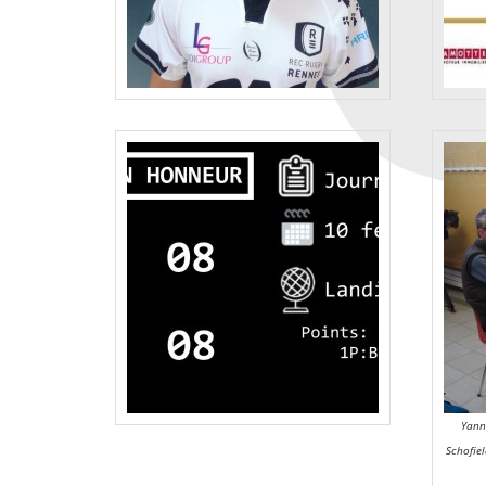
Yann
Schofiel