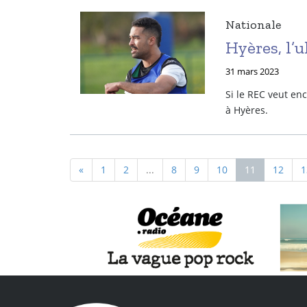
Nationale
Hyères, l’
31 mars 2023
Si le REC veut en
à Hyères.
«
1
2
...
8
9
10
11
12
1