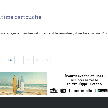
ultime cartouche
core imaginer mathématiquement le maintien, il ne faudra pas s’inc
3
14
...
85
86
»